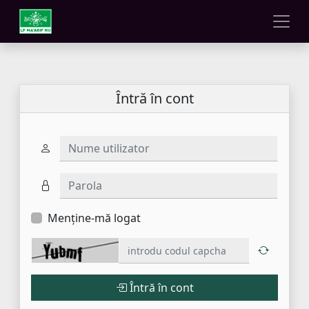
Întră în cont
Nume utilizator
Parola
Menține-mă logat
Întră în cont