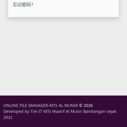
忘记密码？
ONLINE FILE MANAGER-MTS AL MUNIR
© 2026
Developed by Tim IT MTs Maarif Al Munir Bandongan sejak
2022